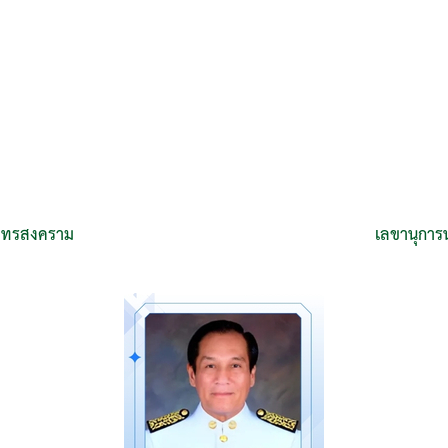
มุทรสงคราม
เลขานุการ