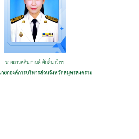
นางสาวศศินกานต์ ศักดิ์นาวีพร
นายกองค์การบริหารส่วนจังหวัดสมุทรสงคราม