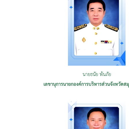
นายธนัย พ้นภัย
เลขานุการนายกองค์การบริหารส่วนจังหวัดส