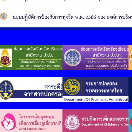
แผนปฏิบัติการป้องกันการทุจริต พ.ศ. 2566 ของ องค์การบริ