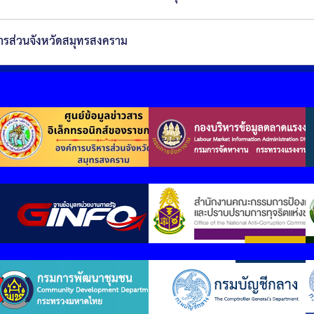
หารส่วนจังหวัดสมุทรสงคราม